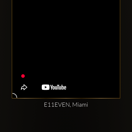
Clubbable
सामाजिक
खाते:
E11EVEN, Miami