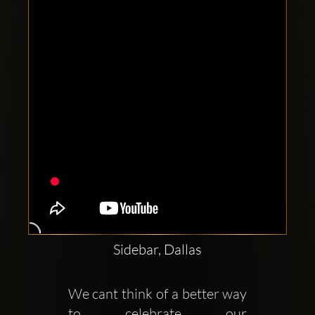
Clubbable
सामाजिक
खाते:
Sidebar, Dallas
We cant think of a better way 
to celebrate our 