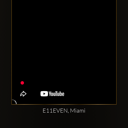
Clubbable
सामाजिक
खाते:
E11EVEN, Miami