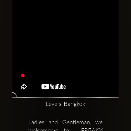
Clubbable
सामाजिक
खाते:
Levels, Bangkok
Ladies and Gentleman, we 
welcome you to      FREAKY 