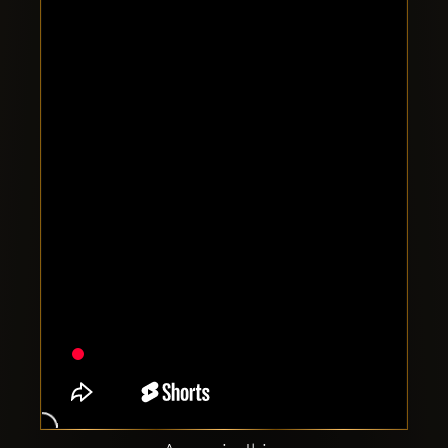
Clubbable
सामाजिक
खाते: