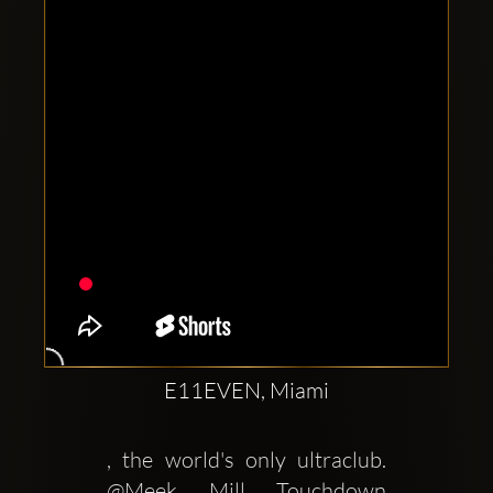
Clubbable
सामाजिक
खाते:
E11EVEN, Miami
, the world's only ultraclub. 
@Meek Mill Touchdown 