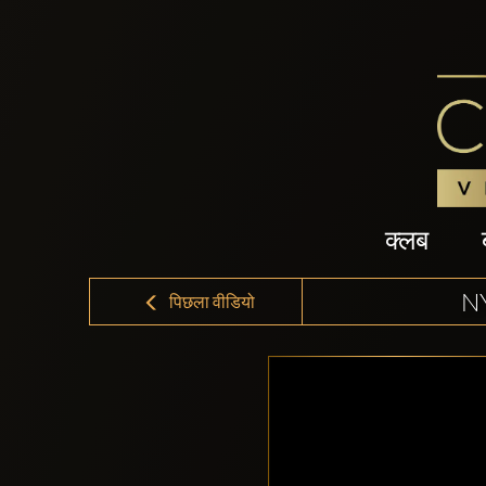
क्लब
N
पिछला वीडियो