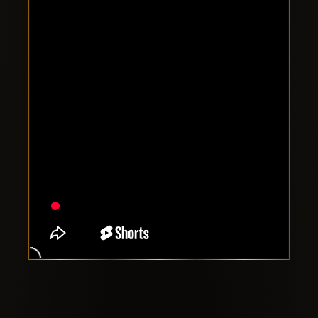
Clubbable
सामाजिक
खाते: