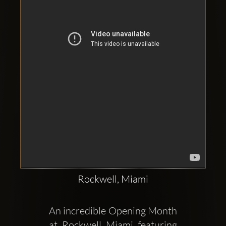
Clubbable
सामाजिक
खाते:
Rockwell, Miami
An incredible Opening Month 
at Rockwell Miami featuring 