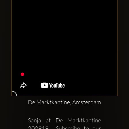
Clubbable
सामाजिक
खाते:
De Marktkantine, Amsterdam
Sanja at De Marktkantine  
200919  Subscribe to our 