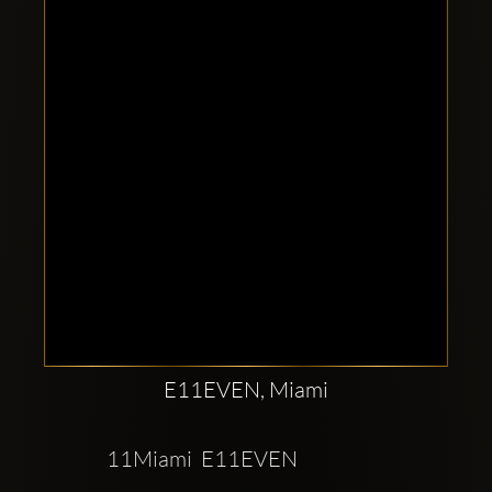
Clubbable
सामाजिक
खाते:
E11EVEN, Miami
11Miami  E11EVEN