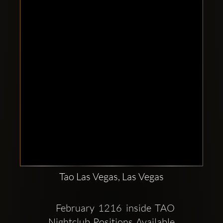
Clubbable
सामाजिक
खाते:
Tao Las Vegas, Las Vegas
  February 1216 inside TAO 
Nightclub Positions Available 