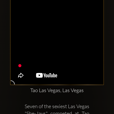
Clubbable
सामाजिक
खाते:
Tao Las Vegas, Las Vegas
Seven of the sexiest Las Vegas 
"She-Jays" competed at Tao 