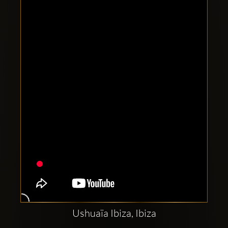
Clubbable
सामाजिक
खाते:
Ushuaïa Ibiza, Ibiza