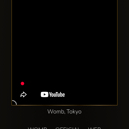
Clubbable
सामाजिक
खाते:
Womb, Tokyo