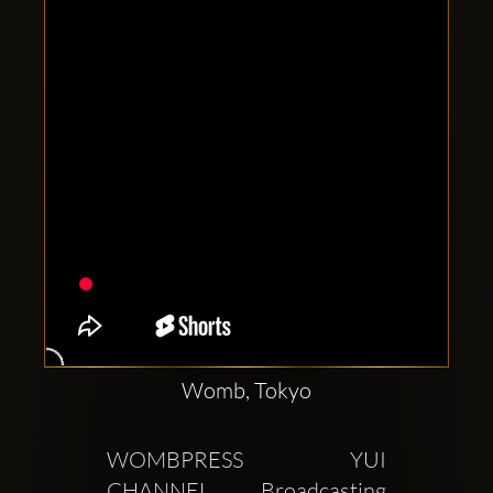
Clubbable
सामाजिक
खाते:
Womb, Tokyo
WOMBPRESS YUI 
CHANNEL Broadcasting 