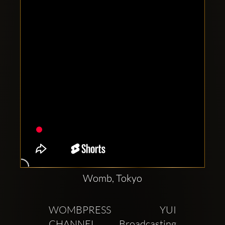
Clubbable
सामाजिक
खाते:
Womb, Tokyo
WOMBPRESS YUI 
CHANNEL Broadcasting 