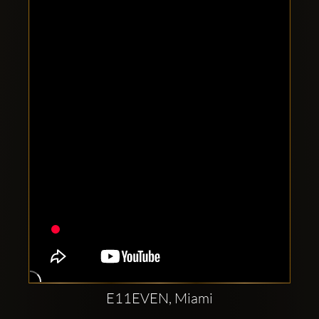
Clubbable
सामाजिक
खाते:
E11EVEN, Miami