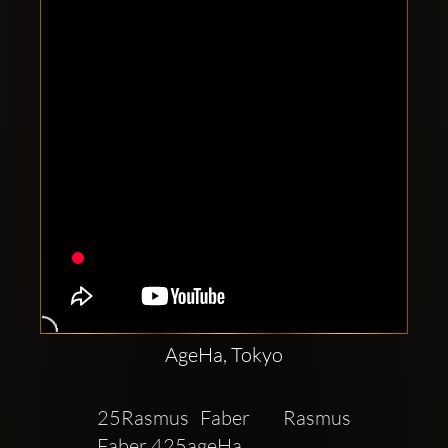
Clubbable
सामाजिक
खाते:
AgeHa, Tokyo
25Rasmus Faber   Rasmus 
Faber 425ageHa