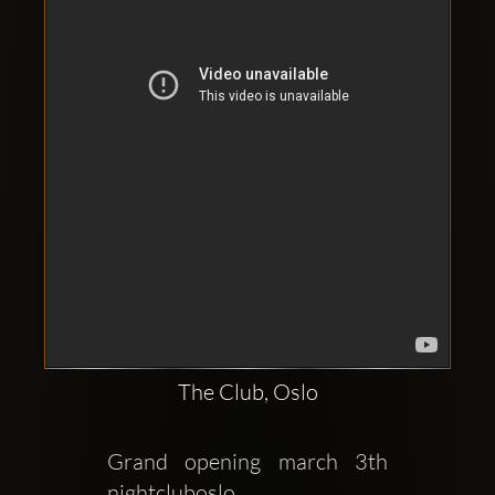
Clubbable
सामाजिक
खाते:
The Club, Oslo
Grand opening march 3th 
nightcluboslo