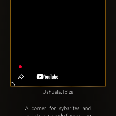
Clubbable
सामाजिक
खाते:
Ushuaia, Ibiza
A corner for sybarites and 
addicts of seaside flavors The 